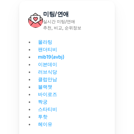
미팅/연애
실시간 미팅/연애
추천, 비교, 순위정보
몰라팅
팬더티비
mib19(avbj)
이븐데이
러브식당
클럽만남
블랙챗
바이로즈
짝궁
스타티비
투핫
헤이유