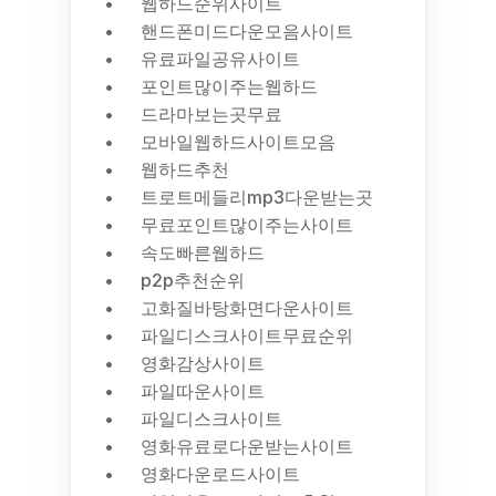
웹하드순위사이트
핸드폰미드다운모음사이트
유료파일공유사이트
포인트많이주는웹하드
드라마보는곳무료
모바일웹하드사이트모음
웹하드추천
트로트메들리mp3다운받는곳
무료포인트많이주는사이트
속도빠른웹하드
p2p추천순위
고화질바탕화면다운사이트
파일디스크사이트무료순위
영화감상사이트
파일따운사이트
파일디스크사이트
영화유료로다운받는사이트
영화다운로드사이트