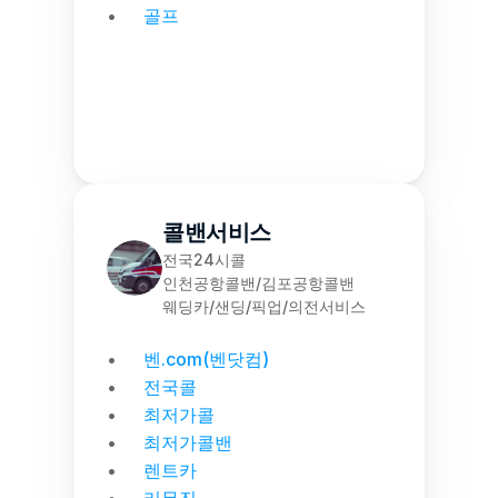
골프
콜밴서비스
전국24시콜
인천공항콜밴/김포공항콜밴
웨딩카/샌딩/픽업/의전서비스
벤.com(벤닷컴)
전국콜
최저가콜
최저가콜밴
렌트카