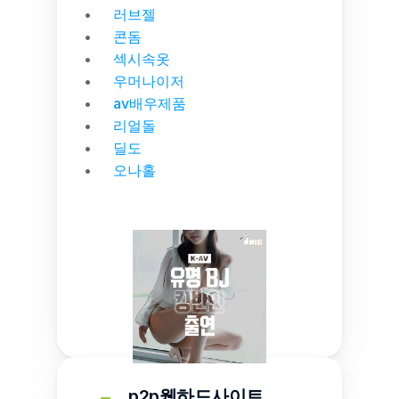
러브젤
콘돔
섹시속옷
우머나이저
av배우제품
리얼돌
딜도
오나홀
p2p웹하드사이트