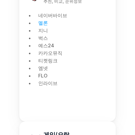
추천, 비교, 순위정보
네이버바이브
멜론
지니
벅스
예스24
카카오뮤직
티켓링크
엠넷
FLO
인라이브
게임/오락