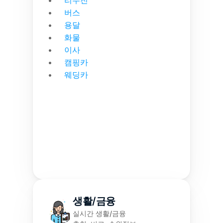
리무진
버스
용달
화물
이사
캠핑카
웨딩카
생활/금융
실시간 생활/금융