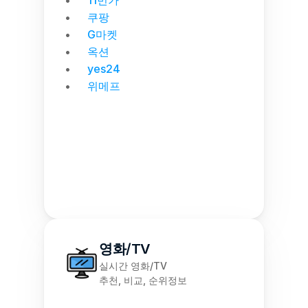
11번가
쿠팡
G마켓
옥션
yes24
위메프
영화/TV
실시간 영화/TV
추천, 비교, 순위정보