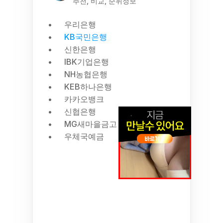
추천, 비교, 순위정보
우리은행
KB국민은행
신한은행
IBK기업은행
NH농협은행
KEB하나은행
카카오뱅크
신협은행
MG새마을금고
우체국예금