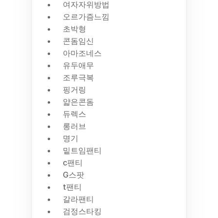
여자자위방법
오르가즘느낌
초박형
콘돔임신
아마조네스
유두애무
조루극복
핑거링
얇은콘돔
듀렉스
롱러브
명기
밑트임팬티
c팬티
G스팟
t팬티
갈라팬티
검정스타킹