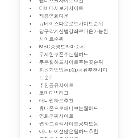
웹디스크사이트추천
티비다시보기사이트
제휴영화다운
큐베이스다운로드사이트순위
당구각계산법강좌로다운가능한
사이트순위
MBC종영드라마순위
무제한쿠폰주는웹하드
쿠폰웹하드사이트주는곳순위
회원가입없는p2p공유추천사이
트순위
추천공유사이트
코미디빅리그
애니웹하드추천
휴대폰으로애니보는웹하드
영화공짜사이트
웹하드검색사이트공짜모음
애니메이션많은웹하드추천