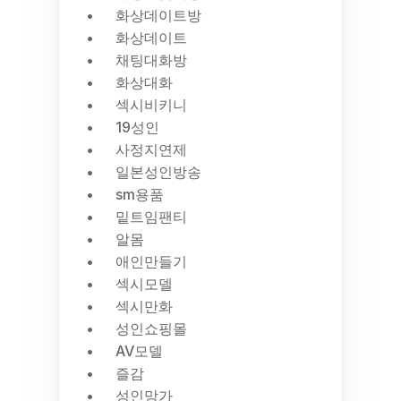
화상데이트방
화상데이트
채팅대화방
화상대화
섹시비키니
19성인
사정지연제
일본성인방송
sm용품
밑트임팬티
알몸
애인만들기
섹시모델
섹시만화
성인쇼핑몰
AV모델
즐감
성인망가